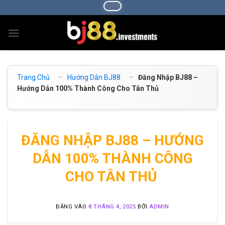
Bỏ
qua
nội
dung
Trang Chủ
–
Hướng Dẫn BJ88
–
Đăng Nhập BJ88 –
Hướng Dẫn 100% Thành Công Cho Tân Thủ
ĐĂNG NHẬP BJ88 – HƯỚNG
DẪN 100% THÀNH CÔNG
CHO TÂN THỦ
ĐĂNG VÀO
8 THÁNG 4, 2025
BỞI
ADMIN