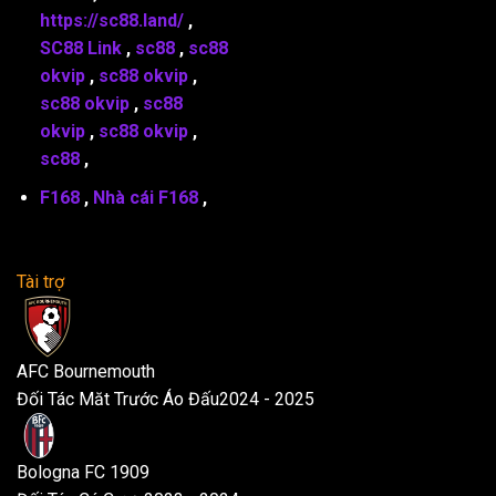
https://sc88.land/
,
SC88 Link
,
sc88
,
sc88
okvip
,
sc88 okvip
,
sc88 okvip
,
sc88
okvip
,
sc88 okvip
,
sc88
,
F168
,
Nhà cái F168
,
Tài trợ
AFC Bournemouth
Đối Tác Măt Trước Áo Đấu2024 - 2025
Bologna FC 1909