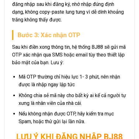
đăng nhập sau khi đăng ký, nhớ nhập đúng định
dạng, không copy-paste lung tung vì dễ dính khoảng
trắng không thấy được.
Bước 3: Xác nhận OTP
Sau khi điền xong thông tin, hệ thống BJ88 sẽ gửi mã
OTP xác nhận qua SMS hoặc email tùy theo thiết lập
bảo mật của bạn. Lưu ý:
Mã OTP thường chỉ hiệu lực 1- 3 phút, nên nhận
được là nhập ngay lập tức
Không chia sẻ mã này cho bất kỳ ai kể cả người tự
xưng là nhân viên của nhà cái.
Nếu không nhận được OTP, hãy kiểm tra mục
Spam, hoặc thử gửi lại lần nữa.
LƯU Ý KHI ĐĂNG NHẬP BJ88