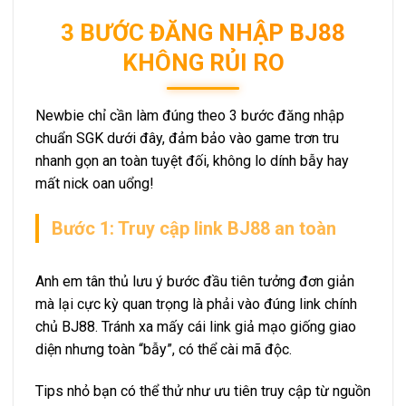
3 BƯỚC ĐĂNG NHẬP BJ88
KHÔNG RỦI RO
Newbie chỉ cần làm đúng theo 3 bước đăng nhập
chuẩn SGK dưới đây, đảm bảo vào game trơn tru
nhanh gọn an toàn tuyệt đối, không lo dính bẫy hay
mất nick oan uổng!
Bước 1: Truy cập link BJ88 an toàn
Anh em tân thủ lưu ý bước đầu tiên tưởng đơn giản
mà lại cực kỳ quan trọng là phải vào đúng link chính
chủ BJ88. Tránh xa mấy cái link giả mạo giống giao
diện nhưng toàn “bẫy”, có thể cài mã độc.
Tips nhỏ bạn có thể thử như ưu tiên truy cập từ nguồn