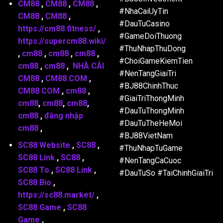
CM88
,
CM88
,
CM88
,
#NhaCaiUyTin
CM88
,
CM88
,
#DauTuCasino
https://cm88.fitness/
,
#GameDoiThuong
https://supercm88.wiki/
#ThuNhapThuDong
,
cm88
,
cm88
,
cm88
,
#ChoiGameKiemTien
cm88
,
cm88
,
NHÀ CÁI
#NenTangGiaiTri
CM88
,
CM88.COM
,
#BJ88ChinhThuc
CM88 COM
,
cm88
,
#GiaiTriThongMinh
cm88
,
cm88
,
cm88
,
#DauTuThongMinh
cm88
,
đăng nhập
#DauTuTheHeMoi
cm88
,
#BJ88VietNam
SC88 Website
,
SC88
,
#ThuNhapTuGame
SC88 Link
,
SC88
,
#NenTangCaCuoc
SC88 To
,
SC88 Link
,
#DauTuSo #TaiChinhGiaiTri
SC88 Bio
,
https://sc88.market/
,
SC88 Game
,
SC88
Game
,